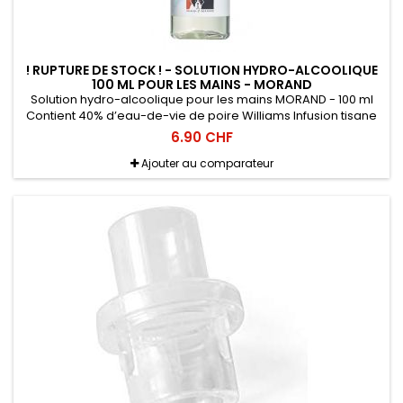
! RUPTURE DE STOCK ! - SOLUTION HYDRO-ALCOOLIQUE
100 ML POUR LES MAINS - MORAND
Solution hydro-alcoolique pour les mains MORAND - 100 ml
Contient 40% d’eau-de-vie de poire Williams Infusion tisane
Bio Menthe du Grand-St-Bernard 8 kg de poire du Valais au
6.90 CHF
litre
Ajouter au comparateur