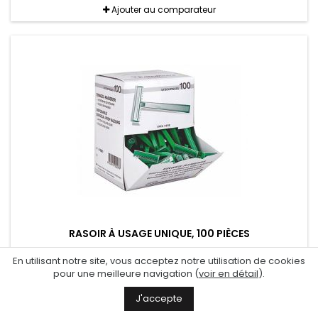
Ajouter au comparateur
RASOIR À USAGE UNIQUE, 100 PIÈCES
Avec lames triple affûtage
En utilisant notre site, vous acceptez notre utilisation de cookies
pour une meilleure navigation (
voir en détail
).
30.10 CHF
J'accepte
Ajouter au panier