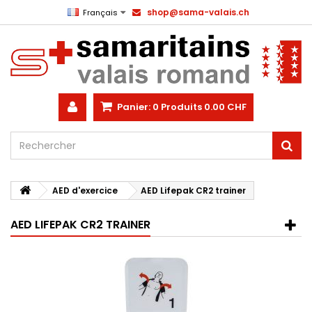
shop@sama-valais.ch
Français
Panier:
0
Produits
0.00 CHF
AED d'exercice
AED Lifepak CR2 trainer
AED LIFEPAK CR2 TRAINER