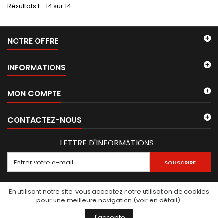
Résultats 1 - 14 sur 14.
NOTRE OFFRE
INFORMATIONS
MON COMPTE
CONTACTEZ-NOUS
LETTRE D'INFORMATIONS
SOUSCRIRE
En utilisant notre site, vous acceptez notre utilisation de cookies
pour une meilleure navigation (
voir en détail
).
© Copyright 2026 Samaritains Valais romand - Shop. Tous droits
J'accepte