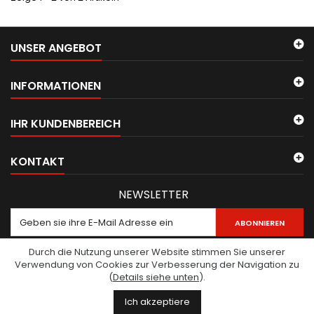
UNSER ANGEBOT
INFORMATIONEN
IHR KUNDENBEREICH
KONTAKT
NEWSLETTER
ABONNIEREN
Durch die Nutzung unserer Website stimmen Sie unserer
Verwendung von Cookies zur Verbesserung der Navigation zu
(
Details siehe unten
).
© Copyright 2026 Samaritains Valais romand - Shop. All Rights
Ich akzeptiere
Reserved.